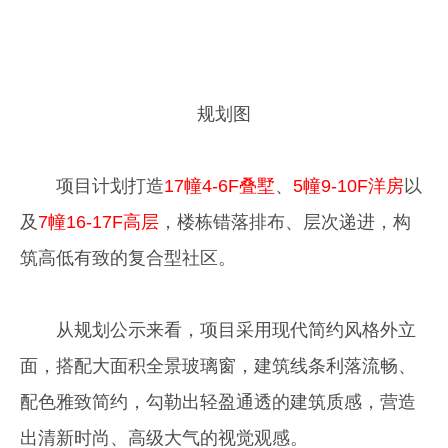
规划图
项目计划打造
17幢4-6F叠墅
、
5幢9-10F洋房
以
及
7幢16-17F高层
，楼栋错落排布、层次递进，构
筑高低有致的复合型社区。
从规划公示来看，项目采用现代简约风格外立
面，搭配大面积全景玻璃窗，建筑线条利落流畅、
配色雅致简约，勾勒出轻盈通透的建筑质感，营造
出清新时尚、高级大气的视觉观感。