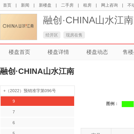
首页
|
新闻
|
新楼盘
|
二手房
|
租房
|
网上咨询
|
不
融创·CHINA山水江南
经开区
现房在售
楼盘首页
楼盘详情
楼盘动态
售楼
融创·CHINA山水江南
+（2022）预销准字第096号
9
图例：
7
6
5