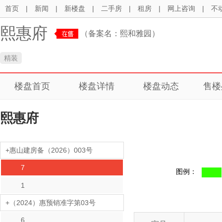
首页
|
新闻
|
新楼盘
|
二手房
|
租房
|
网上咨询
|
不
熙惠府
（备案名：熙和雅园）
精装
楼盘首页
楼盘详情
楼盘动态
售楼
熙惠府
+惠山建房备（2026）003号
7
图例：
1
+（2024）惠预销准字第03号
6