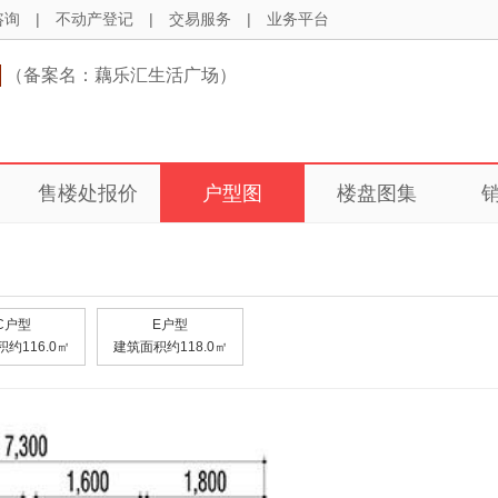
咨询
|
不动产登记
|
交易服务
|
业务平台
（备案名：藕乐汇生活广场）
售楼处报价
户型图
楼盘图集
C户型
E户型
约116.0㎡
建筑面积约118.0㎡