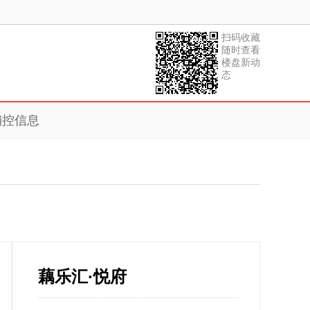
扫码收藏
随时查看
楼盘新动
态
销控信息
藕乐汇·悦府