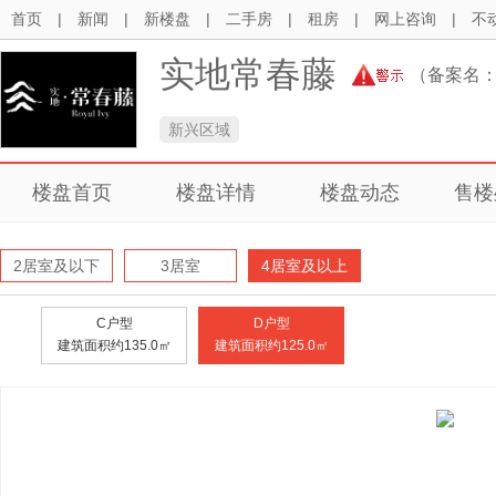
首页
|
新闻
|
新楼盘
|
二手房
|
租房
|
网上咨询
|
不
实地常春藤
（备案名
新兴区域
楼盘首页
楼盘详情
楼盘动态
售楼
2居室及以下
3居室
4居室及以上
C户型
D户型
建筑面积约135.0㎡
建筑面积约125.0㎡